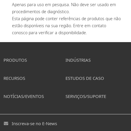
Apenas para uso em pesquisa. Não deve ser usado em 
procedimentos de diagnóstico. 

Esta página pode conter referências de produtos que não 
estão disponíveis na sua região. Entre em contato 
conosco para verificar a disponibilidade. 
PRODUTOS
INDÚSTRIAS
RECURSOS
ESTUDOS DE CASO
NOTÍCIAS/EVENTOS
SERVIÇOS/SUPORTE
Inscreva-se no E-News