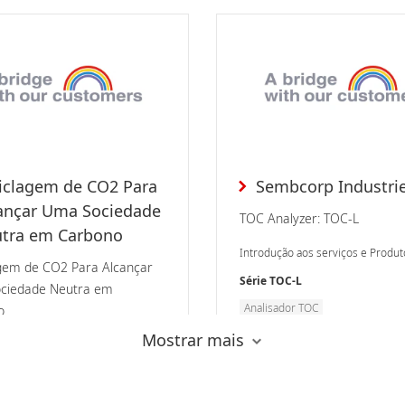
iclagem de CO2 Para
Sembcorp Industrie
ançar Uma Sociedade
TOC Analyzer: TOC-L
tra em Carbono
Introdução aos serviços e Produt
gem de CO2 Para Alcançar
Série TOC-L
ciedade Neutra em
Analisador TOC
o
Meio Ambiente
Mostrar mais
ão aos serviços e Produtos
Indústria de Processamento de
lus Series
Hidrocarbonetos (Petroquímica,
Química)
060NX