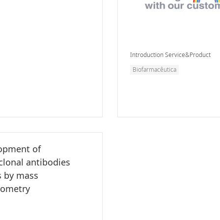
Introduction Service&Product
Biofarmacêutica
opment of
lonal antibodies
s by mass
rometry