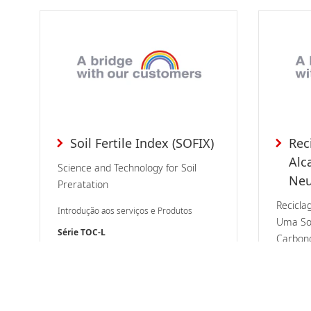
Soil Fertile Index (SOFIX)
Rec
Alc
Science and Technology for Soil
Neu
Preratation
Recicla
Introdução aos serviços e Produtos
Uma So
Série TOC-L
Carbon
Analisador TOC
Introduç
Solo/Resíduos
Meio Ambiente
DSC-60 P
LCMS-8