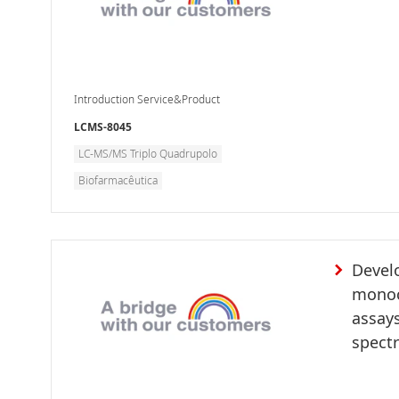
Introduction Service&Product
LCMS-8045
LC-MS/MS Triplo Quadrupolo
Biofarmacêutica
Devel
monoc
assay
spect