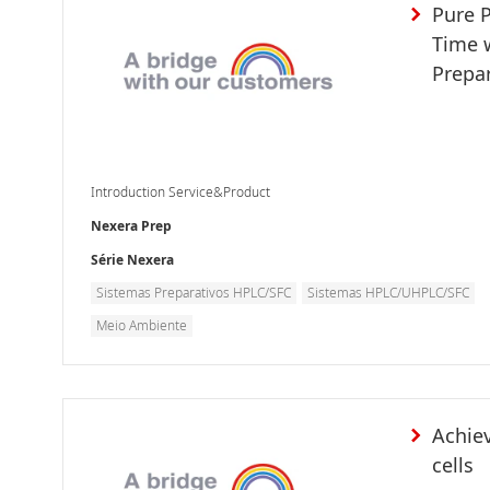
Pure 
Time w
Prepar
Introduction Service&Product
Nexera Prep
Série Nexera
Sistemas Preparativos HPLC/SFC
Sistemas HPLC/UHPLC/SFC
Meio Ambiente
Achie
cells