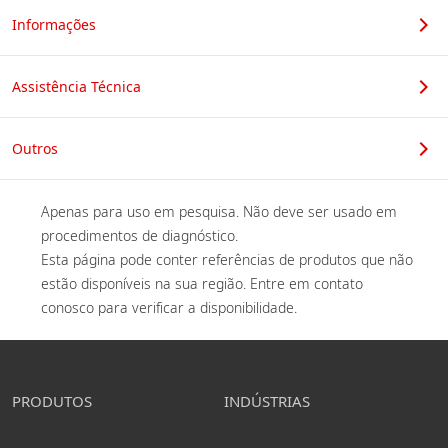
Cargo
Informações
Assistência Técnica
Departamento
Outros
Apenas para uso em pesquisa. Não deve ser usado em 
procedimentos de diagnóstico. 

Recomendamos criar uma
Esta página pode conter referências de produtos que não 
estão disponíveis na sua região. Entre em contato 
conta.
conosco para verificar a disponibilidade. 
Ao se registrar com uma conta gratuita, você pode
baixar catálogos e acessar uma página pessoal. Você
PRODUTOS
INDÚSTRIAS
pode fazer consultas facilmente no futuro sem reinserir
suas informações pessoais.