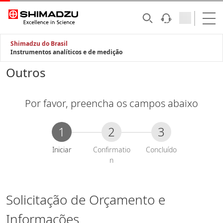
Shimadzu do Brasil
Instrumentos analíticos e de medição
Outros
Por favor, preencha os campos abaixo
1
2
3
A
Iniciar
Confirmatio
Concluído
t
n
u
a
l
Solicitação de Orçamento e
:
Informações