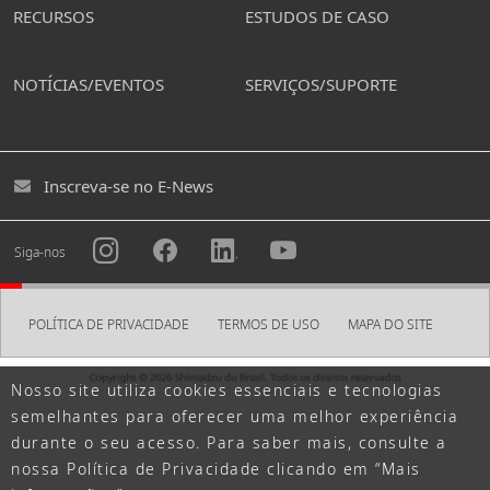
RECURSOS
ESTUDOS DE CASO
As informações pessoais registradas em uma conta
podem ser usadas para os fins descritos em nossa
Política de Privacidade, como envio de newsletters
NOTÍCIAS/EVENTOS
SERVIÇOS/SUPORTE
opcionais.
Criar a minha conta
Inscreva-se no E-News
Ao criar uma conta, defina uma senha para acessar a
MYPAGE.
Siga-nos
Senha
POLÍTICA DE PRIVACIDADE
TERMOS DE USO
MAPA DO SITE
Deve conter pelo menos uma letra e um número cada, e
ter no mínimo oito letras.
Nosso site utiliza cookies essenciais e tecnologias
semelhantes para oferecer uma melhor experiência
durante o seu acesso. Para saber mais, consulte a
TERMOS DE
CONCORDO COM O SHIMADZU ID
nossa Política de Privacidade clicando em “Mais
USO
Leia os Termos de Uso do SHIMADZU ID