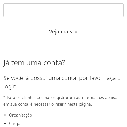
Veja mais
Endereço de email
Já tem uma conta?
País / Região
Se você já possui uma conta, por favor, faça o
login.
* Para os clientes que não registraram as informações abaixo
CEP / Código postal
em sua conta, é necessário inserir nesta página.
Organização
Cargo