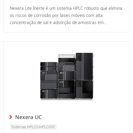
Nexera Lite Inerte é um sistema HPLC robusto que elimina
os riscos de corrosão por fases móveis com alta
concentração de sal e adsorção de amostras em
superfícies de metal. Isso melhora a qualidade de dados de
análises de proteínas em amostra biológicas com
reprodutibilidade superior, sem considerações especiais
para uso estável e de longo prazo.
Nexera UC
Sistemas HPLC/UHPLC/SFC