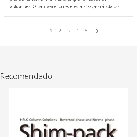
aplicações. O hardware fornece estabilização rápida do
instrumento e excelente reprodutibilidade dos resultados
analíticos, o software possui automação analítica do fluxo
de trabalho e funções de injeções de sobreposição
1
2
3
4
5
apresenta uma visualização amigável de tela da análise
que contribuem para melhorar a produtividade.
Recomendado