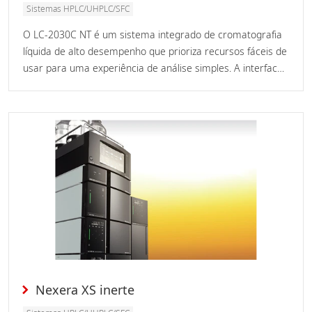
Sistemas HPLC/UHPLC/SFC
O LC-2030C NT é um sistema integrado de cromatografia
líquida de alto desempenho que prioriza recursos fáceis de
usar para uma experiência de análise simples. A interface
intuitiva da tela sensível ao toque e o desempenho estável
da coluna em muitas injeções contínuas garantem dados
confiáveis ​​sempre, seja você um iniciante ou um
especialista em HPLC. A troca da coluna é fácil usando a
coluna deslizante Shim-pack™ NT-ODS. Basta encaixar a
coluna monolítica no lugar e ela se conecta
automaticamente, sem necessidade de ferramentas e
sem risco de erro humano. O monitoramento remoto de
dados permite mais flexibilidade na programação e
possibilidades de trabalho remoto em casa.
Nexera XS inerte