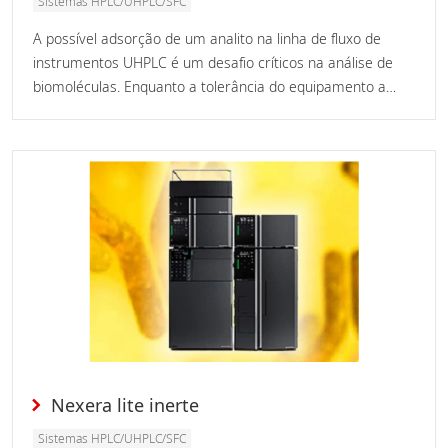
Sistemas HPLC/UHPLC/SFC
A possível adsorção de um analito na linha de fluxo de
instrumentos UHPLC é um desafio críticos na análise de
biomoléculas. Enquanto a tolerância do equipamento a
pressões elevadas é necessária para alcançar a
separação cromatográfica ideal através do uso de colunas
com partículas de menor diâmetro, a característica inerte
da linha de fluxo também é de grande importância,
juntamente com a resistência à corrosão devido ao uso de
fases móveis com altas concentrações de sal e valores de
pH extremos.
Nexera lite inerte
Sistemas HPLC/UHPLC/SFC